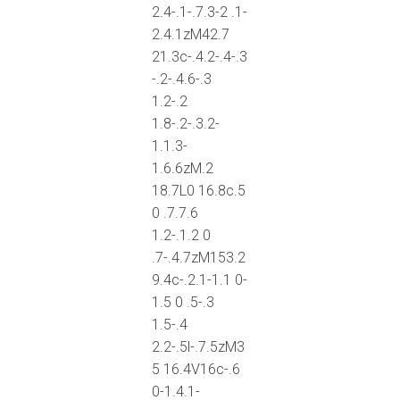
2.4-.1-.7.3-2 .1-
2.4.1zM42.7
21.3c-.4.2-.4-.3
-.2-.4.6-.3
1.2-.2
1.8-.2-.3.2-
1.1.3-
1.6.6zM.2
18.7L0 16.8c.5
0 .7.7.6
1.2-.1.2 0
.7-.4.7zM153.2
9.4c-.2.1-1.1 0-
1.5 0 .5-.3
1.5-.4
2.2-.5l-.7.5zM3
5 16.4V16c-.6
0-1.4.1-