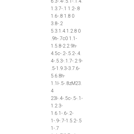
6.3-.4-.5.1-.1.4.
1.3.7-.1 1.2-.8
1.6-.8 1.8 0
3.8-.2
5.3.1.4.1.2.8 0
.9h-.7c0 1.1-
1.5.8-2.2.9h-
4.5c-.2-.5.2-.4.
4-.5.3-.1.7-.2.9-
.5-1.9.3-3.7.6-
5.6.8h-
1.1l-.5-.8zM23.
4
23l-.4-.5c-.5-.1-
1.2.3-
1.6.1-.6-.2-
1-.9-.7-1.5.2-.5
1-.7