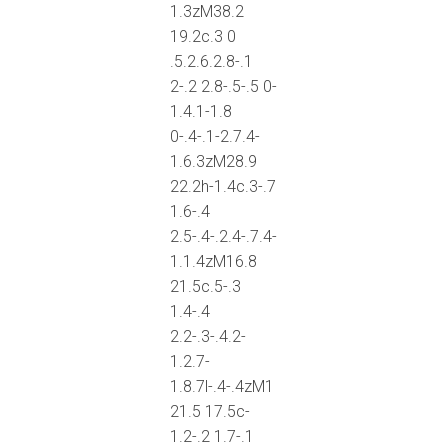
1.3zM38.2
19.2c.3 0
.5.2.6.2.8-.1
2-.2 2.8-.5-.5 0-
1.4.1-1.8
0-.4-.1-2.7.4-
1.6.3zM28.9
22.2h-1.4c.3-.7
1.6-.4
2.5-.4-.2.4-.7.4-
1.1.4zM16.8
21.5c.5-.3
1.4-.4
2.2-.3-.4.2-
1.2.7-
1.8.7l-.4-.4zM1
21.5 17.5c-
1.2-.2 1.7-.1