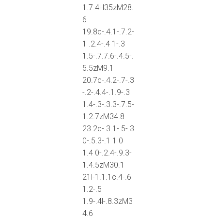
1.7.4H35zM28.
6
19.8c-.4.1-.7.2-
1 .2.4-.4 1-.3
1.5-.7.7.6-.4.5-.
5.5zM9.1
20.7c-.4.2-.7-.3
-.2-.4.4-.1.9-.3
1.4-.3-.3.3-.7.5-
1.2.7zM34.8
23.2c-.3.1-.5-.3
0-.5.3-.1 1 0
1.4 0-.2.4-.9.3-
1.4.5zM30.1
21l-1.1.1c.4-.6
1.2-.5
1.9-.4l-.8.3zM3
4.6