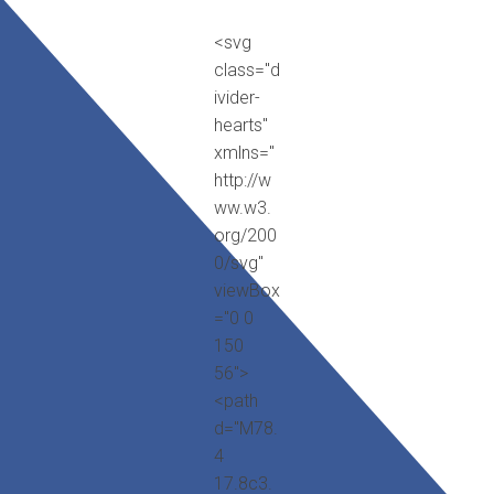
<svg
class="d
ivider-
hearts"
xmlns="
http://w
ww.w3.
org/200
0/svg"
viewBox
="0 0
150
56">
<path
d="M78.
4
17.8c3.