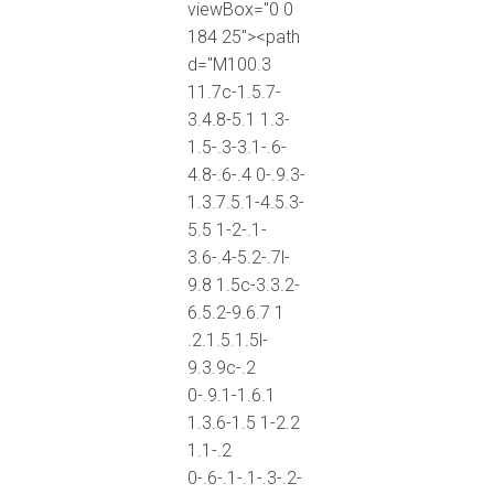
viewBox="0 0
184 25"><path
d="M100.3
11.7c-1.5.7-
3.4.8-5.1 1.3-
1.5-.3-3.1-.6-
4.8-.6-.4 0-.9.3-
1.3.7.5.1-4.5.3-
5.5 1-2-.1-
3.6-.4-5.2-.7l-
9.8 1.5c-3.3.2-
6.5.2-9.6.7 1
.2.1.5.1.5l-
9.3.9c-.2
0-.9.1-1.6.1
1.3.6-1.5 1-2.2
1.1-.2
0-.6-.1-.1-.3-.2-