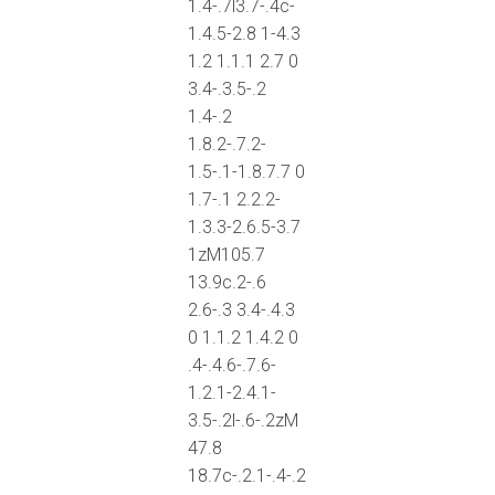
1.4-.7l3.7-.4c-
1.4.5-2.8 1-4.3
1.2 1.1.1 2.7 0
3.4-.3.5-.2
1.4-.2
1.8.2-.7.2-
1.5-.1-1.8.7.7 0
1.7-.1 2.2.2-
1.3.3-2.6.5-3.7
1zM105.7
13.9c.2-.6
2.6-.3 3.4-.4.3
0 1.1.2 1.4.2 0
.4-.4.6-.7.6-
1.2.1-2.4.1-
3.5-.2l-.6-.2zM
47.8
18.7c-.2.1-.4-.2