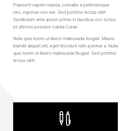
Praesent sapien massa, convallis a pellentesque
nec, egestas non nisi. Sed porttitor lectus nibh.
Vestibulum ante ipsum primis in faucibus orci luctus
et ultrices posuere cubilia Curae.
Nulla quis lorem ut libero malesuada feugiat. Mauris
blandit aliquet elit, eget tincidunt nibh pulvinar a. Nulla
quis lorem ut libero malesuada feugiat. Sed porttitor
lectus nibh.
