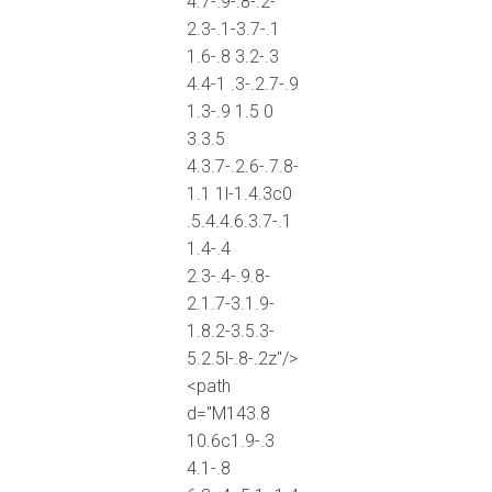
4.7-.9-.8-.2-
2.3-.1-3.7-.1
1.6-.8 3.2-.3
4.4-1 .3-.2.7-.9
1.3-.9 1.5 0
3.3.5
4.3.7-.2.6-.7.8-
1.1 1l-1.4.3c0
.5.4.4.6.3.7-.1
1.4-.4
2.3-.4-.9.8-
2.1.7-3.1.9-
1.8.2-3.5.3-
5.2.5l-.8-.2z"/>
<path
d="M143.8
10.6c1.9-.3
4.1-.8