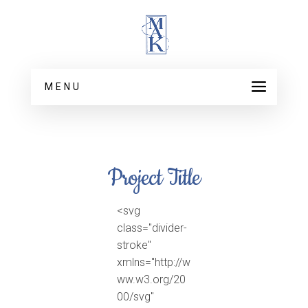
MENU
Project Title
<svg
class="divider-
stroke"
xmlns="http://w
ww.w3.org/20
00/svg"