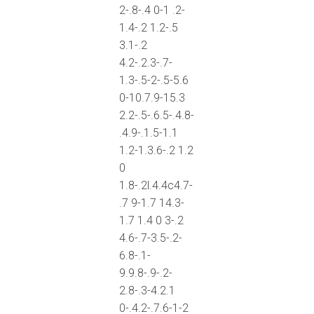
2-.8-.4 0-1 .2-
1.4-.2 1.2-.5
3.1-.2
4.2-.2.3-.7-
1.3-.5-2-.5-5.6
0-10.7.9-15.3
2.2-.5-.6.5-.4.8-
.4.9-.1.5-1.1
1.2-1.3.6-.2 1.2
0
1.8-.2l.4.4c4.7-
.7 9-1.7 14.3-
1.7 1.4 0 3-.2
4.6-.7-3.5-.2-
6.8-.1-
9.9.8-.9-.2-
2.8-.3-4.2.1
0-.4.2-.7.6-1-2