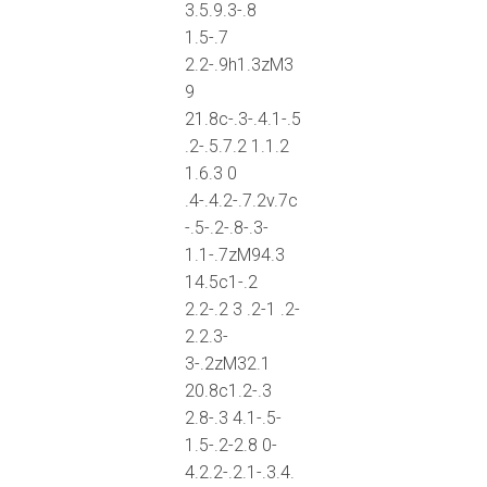
3.5.9.3-.8
1.5-.7
2.2-.9h1.3zM3
9
21.8c-.3-.4.1-.5
.2-.5.7.2 1.1.2
1.6.3 0
.4-.4.2-.7.2v.7c
-.5-.2-.8-.3-
1.1-.7zM94.3
14.5c1-.2
2.2-.2 3 .2-1 .2-
2.2.3-
3-.2zM32.1
20.8c1.2-.3
2.8-.3 4.1-.5-
1.5-.2-2.8 0-
4.2.2-.2.1-.3.4.