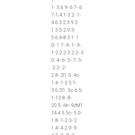
1-.5.6.9-.6.7-.6.
7-1.4.1-3.2-.1-
4.6.3.2.3.9.3
1.3.5-2.9.3-
5.6.4-8.3 1 .1
0-.1.7-.4-.1-.9-.
1-2.2.2-3.2.2-.3
0-.4-.6-.5-.7-.5-
.2-2-.2-
2.8-.2l1.5-.4c-
1.4-.1-2.5.1-
3.6.2l1 .5c-6.5-
1-13.8-.8-
20.5-.6h-.9zM1
74.4 5.5c-.5 0-
1.8-.1-2.3-.2
1.4-.4 2.9-.9